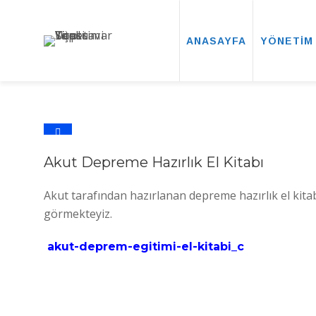
ANASAYFA
YÖNETİM
2
Akut Depreme Hazırlık El Kitabı
Akut tarafından hazırlanan depreme hazırlık el kit
görmekteyiz.
akut-deprem-egitimi-el-kitabi_c