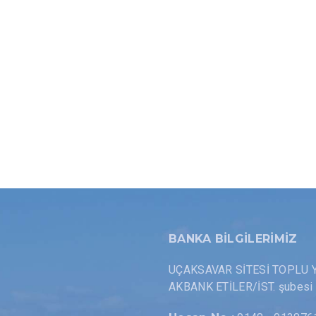
BANKA BİLGİLERİMİZ
UÇAKSAVAR SİTESİ TOPLU 
AKBANK ETİLER/İST. şubesi