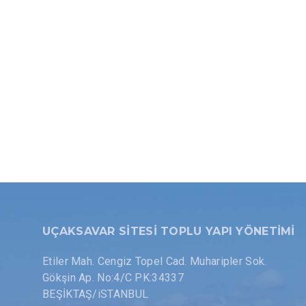
UÇAKSAVAR SİTESİ TOPLU YAPI YÖNETİMİ
Etiler Mah. Cengiz Topel Cad. Muharipler Sok.
Gökşin Ap. No:4/C PK:34337
BEŞİKTAŞ/iSTANBUL